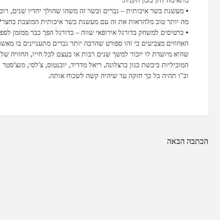
• מעשנת בשר איכותית – גברים ובשר זה משהו שהולך יחדיו שנים, רוב
מה יותר טוב מלהראות את זה עם מעשנת בשר איכותית המוצבת בחצר?
• כרטיסים למשחק כדורגל אירופאי שווה – כדורגל הפך כבר ממזמן לספו
האחוזים מצביעים כי זהו ספורט שהרבה יותר גברים מתעניינים בו מאש
שהיא מיועדת לו יזכור למשך שנים רבות או בעצם לכל חייו, החוויה של
המוביליות ביבשת כגון ברצלונה, ריאל מדריד, יובנטוס, צ'לסי, מנצ'סטר יונ
וכ"ו תהיה כל כך חזקה עד שיהיה קשה לשכוח אותה.
ניווט
הכתבה הבאה