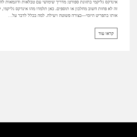
אינדקס גליקמי בתזונת ספורט: מדריך שימושי עם טבלאות ודוגמאות להב
זה לא פחות חשוב מחלבון או תוספים. כאן תלמדו מהו אינדקס גליקמי, 
אותו בתפריט היומי—בצורה פשוטה ויעילה. למה בכלל לדבר על…
קראו עוד