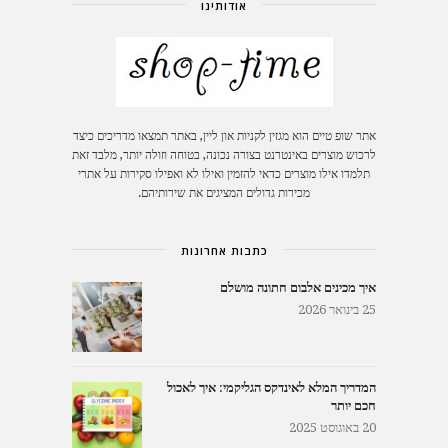
אודותינו
אתר שופ טיים הוא מגזין לקניות און ליין, באתר תמצאו מדריכים כיצד
לרכוש מוצרים באינטרנט בצורה נכונה, בטוחה וזולה יותר, מלבד זאת
תלמדו אילו מוצרים כדאי להזמין ואילו לא ואפילו סקירות על אתרי
מכירות גדולים המציגים את שירותיהם.
כתבות אחרונות
איך מכינים אלבום חתונה מושלם
25 בינואר 2026
המדריך המלא לאינדקס הגליקמי: איך לאכול
חכם יותר
20 באוגוסט 2025