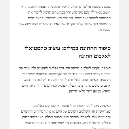
בנוסף, הוספת פילטרים יכולה להוסיף טקסטורה ועומק לתמונות, אך
חשוב מאוד להימנע משימוש יתר בפילטרים שיכול להפוך את
התמונות לפחות אותנטיות. המטרה היא לשמור על אותנטיות
התמונות תוך שיפור קל ודיסקרטי של האיכות הכללית והתחושה שהן
מעבירות.
סיפור החתונה במילים: עיצוב טקסטואלי
לאלבום חתונה
הוספת טקסט לאלבום חתונה היא דרך נפלאה להעמיק ולהעשיר את
חווית הצפייה בתמונות על ידי סיפור הקונטקסט והרגעים שמאחורי
הקלעים. כאשר אתם מחליטים להוסיף טקסט לאלבום החתונה,
אתם מזמינים את הצופה לצלול לעומק האירועים ולחוות את היום
מחדש באופן יותר מלא ומרתק.
ראשית, ניתן להוסיף כותרות לתמונות או לפרקים באלבום,
שמדגישות את השלבים השונים של היום או את המוקדים הרגשיים
והחגיגיים שבו. לדוגמה, כותרת כמו "הכנות הכלה" או "ריקוד החתן
והכלה" יכולות לשמש כנקודות ציון שמביאות את הצופה לרגעים
המיוחדים אלה.