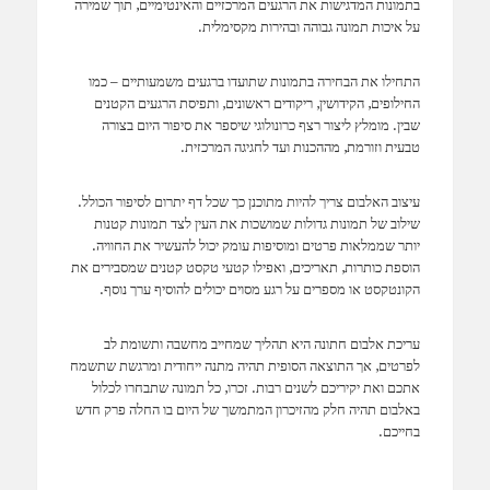
בתמונות המדגישות את הרגעים המרכזיים והאינטימיים, תוך שמירה
על איכות תמונה גבוהה ובהירות מקסימלית.
התחילו את הבחירה בתמונות שתועדו ברגעים משמעותיים – כמו
החילופים, הקידושין, ריקודים ראשונים, ותפיסת הרגעים הקטנים
שבין. מומלץ ליצור רצף כרונולוגי שיספר את סיפור היום בצורה
טבעית וזורמת, מההכנות ועד לחגיגה המרכזית.
עיצוב האלבום צריך להיות מתוכנן כך שכל דף יתרום לסיפור הכולל.
שילוב של תמונות גדולות שמושכות את העין לצד תמונות קטנות
יותר שממלאות פרטים ומוסיפות עומק יכול להעשיר את החוויה.
הוספת כותרות, תאריכים, ואפילו קטעי טקסט קטנים שמסבירים את
הקונטקסט או מספרים על רגע מסוים יכולים להוסיף ערך נוסף.
עריכת אלבום חתונה היא תהליך שמחייב מחשבה ותשומת לב
לפרטים, אך התוצאה הסופית תהיה מתנה ייחודית ומרגשת שתשמח
אתכם ואת יקיריכם לשנים רבות. זכרו, כל תמונה שתבחרו לכלול
באלבום תהיה חלק מהזיכרון המתמשך של היום בו החלה פרק חדש
בחייכם.