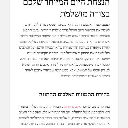
הנצחת היום המיוחד שלכם
בצורה מושלמת
לעצב ולערוך אלבום חתונה הוא משימה שמאפשרת לזוג החדש
לשמר את זיכרונות היום הגדול בדרך אישית וייחודית. בזמן התכנון
והעיצוב, חשוב לבחור בצורה מושכלת את התמונות המייצגות ביותר,
אלו שיש בהן את הרגעים המרגשים והמשמחים ביותר. על כל תמונה
להיות מוקפדת בעריכה תוך שמירה על אותנטיות הרגע, ועל האלבום
כולו לשקף את הסגנון והאופי של הזוג. הוספת טקסטים קטנים
שמסבירים את הקונטקסט או מספרים סיפור מאחורי הסצנות יכולה
להוסיף ערך משמעותי. כל אלו יתרמו ליצירת אלבום חתונה שהוא
לא רק אוסף של תמונות, אלא מסע רגשי שמחזיר אתכם לאחד
הימים החשובים והמאושרים בחייכם.
בחירת התמונות לאלבום החתונה
במהלך עיצוב ועריכת
אלבום חתונה
, הבחירה הקפדנית של התמונות
היא הלב הפועם של התהליך. יום החתונה הוא ללא ספק אחד הימים
החשובים והמרגשים בחייכם, והאלבום הוא הדרך המושלמת להנציח
אותו. כדי לשקף את היום המיוחד בצורה הטובה ביותר, חשוב לבחור