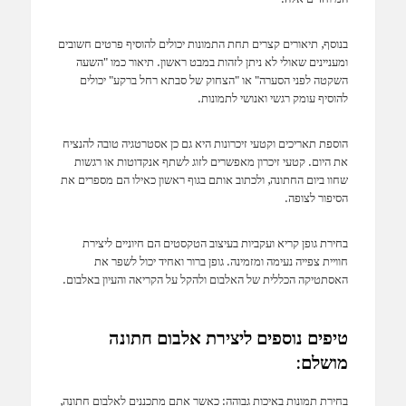
בנוסף, תיאורים קצרים תחת התמונות יכולים להוסיף פרטים חשובים
ומעניינים שאולי לא ניתן לזהות במבט ראשון. תיאור כמו "השעה
השקטה לפני הסערה" או "הצחוק של סבתא רחל ברקע" יכולים
להוסיף עומק רגשי ואנושי לתמונות.
הוספת תאריכים וקטעי זיכרונות היא גם כן אסטרטגיה טובה להנציח
את היום. קטעי זיכרון מאפשרים לזוג לשתף אנקדוטות או רגשות
שחוו ביום החתונה, ולכתוב אותם בגוף ראשון כאילו הם מספרים את
הסיפור לצופה.
בחירת גופן קריא ועקביות בעיצוב הטקסטים הם חיוניים ליצירת
חוויית צפייה נעימה ומזמינה. גופן ברור ואחיד יכול לשפר את
האסתטיקה הכללית של האלבום ולהקל על הקריאה והעיון באלבום.
טיפים נוספים ליצירת אלבום חתונה
מושלם:
בחירת תמונות באיכות גבוהה: כאשר אתם מתכננים לאלבום חתונה,