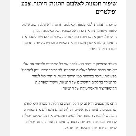
שיפור תמונות לאלבום חתונה: חיתוך, צבע
ופילטרים
עריכת התמונות לפני הוספתן לאלבום חתונה היא שלב חשוב שיכול
לשפר משמעותית את התוצאה הסופית של האלבום. בעידן
הדיגיטלי, ישנן אפשרויות רבות לעריכה שיכולות להדגיש ולשפר את
התמונות, ולוודא שהן משדרות את האווירה והרגש של יום החתונה
בצורה הטובה ביותר.
השלב הראשון בעריכה הוא לבחון את כל התמונות ולבחור את אלו
שאתם רוצים לכלול באלבום החתונה. לאחר הבחירה, ניתן להתחיל
בפעולות עריכה בסיסיות כמו חיתוך ויישור. חיתוך יכול לעזור
להתמקד בחלקים החשובים של התמונה, ויישור ישפר את
הקומפוזיציה והאסתטיקה של התמונה.
התאמת צבעים היא גם כן חלק חשוב בתהליך. המטרה היא לוודא
שהצבעים בתמונות מתאימים זה לזה ושהם משדרים את האווירה
הנכונה. לדוגמה, תמונות של רגעים רומנטיים או רגעי שקיעה יכולות
להרוויח מגוונים חמים יותר, בעוד שתמונות באוויר הפתוח יכולות
להיות בהירות יותר ובעלות טון טבעי.