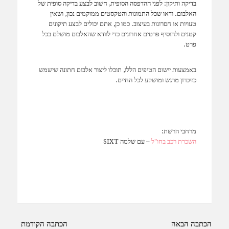
בדיקה ותיקון: לפני ההדפסה הסופית, חשוב לבצע בדיקה סופית של
האלבום. ודאו שכל התמונות והטקסטים ממוקמים נכון, ושאין
טעויות או חסרונות בעיצוב. כמו כן, אתם יכולים לבצע תיקונים
קטנים ולהוסיף פרטים אחרונים כדי לוודא שהאלבום מושלם בכל
פרט.
באמצעות יישום הטיפים הללו, תוכלו ליצור אלבום חתונה שישמש
כזיכרון מרגש ומושקע לכל החיים.
מרחבי הרשת:
השכרת רכב בחו"ל
– עם שלמה SIXT
ניווט
הכתבה הבאה
הכתבה הקודמת