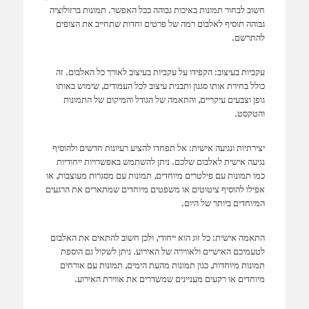
חשוב לבחור תמונות באיכות גבוהה ככל האפשר. תמונות ברזולוציה
גבוהה תוסיף לאלבום רמה של פרטים וחדות שתחייב את הצופים
להתרשם.
עקביות בעיצוב: הקפידו על עקביות בעיצוב לאורך כל האלבום. זה
כולל בחירת אותו סגנון ותבנית עיצוב לכל העמודים, שימוש באותו
גופן וצבעים עיקריים, והתאמה של הגודל והמיקום של התמונות
והטקסט.
יצירתיות ונגיעה אישית: אל תפחדו להציע רעיונות חדשים ולהוסיף
נגיעה אישית לאלבום שלכם. ניתן להשתמש באפשרויות ייחודיות
כמו תמונות עם פילטרים מיוחדים, תמונות עם מסגרות מעוצבות, או
אפילו להוסיף ציטוטים או משפטים מיוחדים שמתארים את הרגעים
המיוחדים ביותר של היום.
התאמה אישית: כל זוג הוא ייחודי, ולכן חשוב להתאים את האלבום
לטעמיכם האישיים ולאווירה של האירוע. ניתן לשקול גם הוספת
תמונות מיוחדות, כגון תמונות מהעת הימים, תמונות עם אורחים
מיוחדים או רקעים מעניינים שמשדרים את אווירת האירוע.