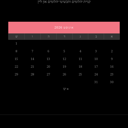
קניית יהלומים ותכשיטי יהלומים און ליין
אוגוסט 2026
א
ב
ג
ד
ה
ו
ש
1
8
7
6
5
4
3
2
15
14
13
12
11
10
9
22
21
20
19
18
17
16
29
28
27
26
25
24
23
31
30
« ינו