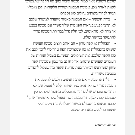
שלכם חשובה מאין כמוה מכמה סיבות כגון: סוג הקפה שתצטרכו
לקנות לאחר מכן, אמינות המכונה ושירות הלקוחות, לכן מומלץ
תמיד לבחור ביצרנים גדולים כגון נספרסו.
צורה חיצונית – אם המכונה כאמור מיועדת למשרד שלכם
לא תרצו לפגוע בנראות הפנימית של המשרד עם מכונה בצבע
או צורה לא מתאימים, לכן חלק גדול בבחירת המכונה צריך
להתמקד בנראות שלה.
קפסולות או קפה טחון – הם אתם רוצים מכונה העושה
שימוש בקפסולות או כזו שמצריכה קפה טחון כדי להכין לכם את
כוס הקפה שלכם, את השיקולים תעשו גם בשביל הנוחות של
העובדים שעושים שימוש, אך קחו גם בחשבון שמכונות קפה
טחון יעשו רעש רב יותר בעת טחינת הקפה מה שעלול להפריע
בסביבה משרדית.
קלות התפעול – אם הרבה אנשים הולכים לתפעל את
המכונה עדיף שהיא תהיה כמה שיותר קלה לתפעול שכן לא
תרצו שהעובדים שלכם יהיו מתוסכלים מחוסר יכולת להכין
לעצמם קפה, לכן בחרו במכונה שהתפעול שלה אוטומטי או קל
להבנה וביצוע כך שכולם במשרד יוכלו ליהנות מקפה בלי
שיצטרכו לבקש מאחרים שיכנו.
מרחבי הרשת: