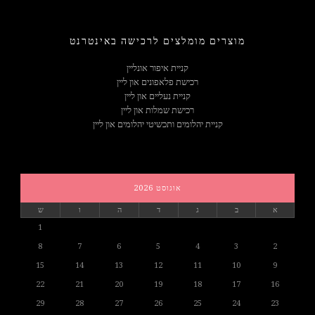
מוצרים מומלצים לרכישה באינטרנט
קניית איפור אונליין
רכישת פלאפונים און ליין
קניית נעליים און ליין
רכישת שמלות און ליין
קניית יהלומים ותכשיטי יהלומים און ליין
אוגוסט 2026
א
ב
ג
ד
ה
ו
ש
1
8
7
6
5
4
3
2
15
14
13
12
11
10
9
22
21
20
19
18
17
16
29
28
27
26
25
24
23