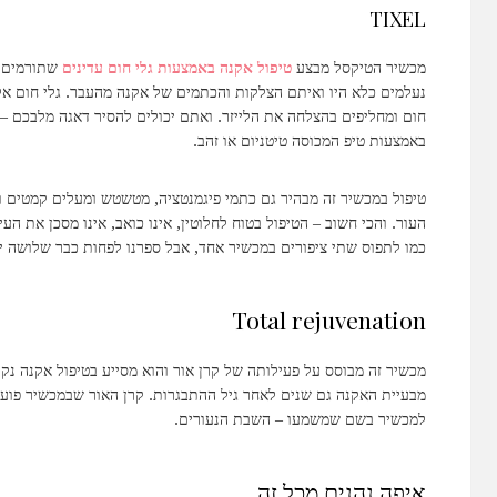
TIXEL
מכשיר הטיקסל מבצע
טיפול אקנה באמצעות גלי חום עדינים
שתורמים ל
נעלמים כלא היו ואיתם הצלקות והכתמים של אקנה מהעבר. גלי חום א
חום ומחליפים בהצלחה את הלייזר. ואתם יכולים להסיר דאגה מלבכם –
באמצעות טיפ המכוסה טיטניום או זהב.
טיפול במכשיר זה מבהיר גם כתמי פיגמנטציה, מטשטש ומעלים קמטים ול
העור. והכי חשוב – הטיפול בטוח לחלוטין, אינו כואב, אינו מסכן את העי
כמו לתפוס שתי ציפורים במכשיר אחד, אבל ספרנו לפחות כבר שלושה ית
Total rejuvenation
מכשיר זה מבוסס על פעילותה של קרן אור והוא מסייע בטיפול אקנה נקוד
מבעיית האקנה גם שנים לאחר גיל ההתבגרות. קרן האור שבמכשיר פועל
למכשיר בשם שמשמעו – השבת הנעורים.
איפה נהנים מכל זה