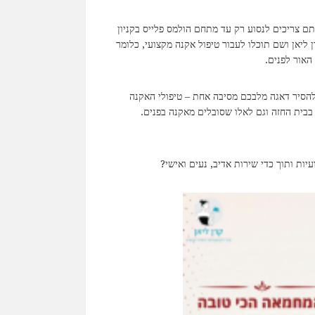
 צריכים לנסוע רק עד מתחם הולמס פלייס בקניון
יאן ושם תוכלו לעבור טיפול אקנה מקצועי, כלומר
האור לפנים.
ו ממליצים להקדים ולהזמין תור באמצעות הטלפון 03-9191457 ולהסיר דאגה מלבכם מסיבה אחת – טיפולי האקנה
בית החזה וגם לאלו שסובלים מאקנה בפנים.
ות ותוך כדי שירות אדיב, נעים ואישי?