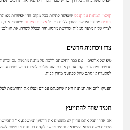
ואפילו משתבחות. כל דרך שהיא שבה תבחרו להנציח את הרגעים היפים 
קולאז׳ תמונות על קנבס
שאפשר לתלות בכל מקום זוהי אפשרות מצוינת
זכוכית
מהודר ואפשר כמובן ללכת גם על
אלבום תמונות
משותף. אגב, גם
לצרף אליה מתנה סמלית ומרגשת מהסוג הזה ובכלל לשדרג את הוולנטיין
צרו זיכרונות חדשים
טיפ של אלופים – אם כבר החלטתם ללכת על מתנה מרגשת עם זכרונות נ
חדשים ומרגשים. קחו את בן או בת הזוג שלכם למקום חדש ומפתיע. זה יכ
למסעדה או סתם טיול ספונטני מחוץ לבית.
העניקו להם את המתנה היפה שהכנתם עבורם ונצלו את ההזדמנות לצלם ו
תמיד שווה להתייעץ
אם אחרי הכל אתם עדיין לא מוצאים את הרעיון המושלם, אל תתביישו 
מקרים משם תבוא ההשראה ותמיד אפשר לקחת רעיונות או פשוט לשמוע